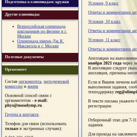
Подготовка к олимпиадам: кружки
Условия, 9 класс
Ответы и комментарии авт
Другие олимпиады
Условия, 10 класс
Всероссийская олимпиада
Ответы и комментарии авт
школьников по физике в г.
Москве
Условия, 11 класс
Олимпиада имени Дж.К.
Максвелла в г. Москве
Ответы и комментарии авт
Полезные документы
Апелляции на выполнение
ноября 2021 года
через ли
В апелляции следует указа
Оргкомитет
апелляция, причины несо
Состав
оргкомитета
,
методической
Если в Вашем личном каб
комиссии
и
жюри
выполнения задания, сооб
техподдержку
reg@olimpi
Основной способ связи с
оргкомитетом -
e-mail:
В тексте письма укажите 
phys@mosolymp.ru
.
регистрации.
Группа в контакте
.
Отборочный этап для 7-11
Телефон для связи (использовать
задания.
только
в экстренных случаях):
Для прохода на заключит