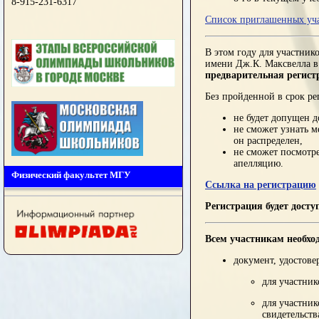
8-915-231-6317
Список приглашенных уч
В этом году для участник
имени Дж.К. Максвелла в
предварительная регист
Без пройденной в срок ре
не будет допущен д
не сможет узнать м
он распределен,
не сможет посмотре
апелляцию.
Физический факультет МГУ
Ссылка на регистрацию
Регистрация будет досту
Всем участникам необход
документ, удостов
для участни
для участни
свидетельст