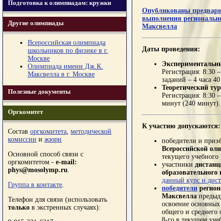
Подготовка к олимпиадам: кружки
Опубликованы предвари
выполнения регионально
Другие олимпиады
Максвелла
Всероссийская олимпиада
Даты проведения:
школьников по физике в г.
Москве
Экспериментальн
Олимпиада имени Дж.К.
Регистрация: 8:30 
Максвелла в г. Москве
заданий – 4 часа 4
Теоретический ту
Полезные документы
Регистрация: 8:30 –
минут (240 минут).
Оргкомитет
К участию
допускаются:
Состав
оргкомитета
,
методической
комиссии
и
жюри
победители и приз
Всероссийской о
Основной способ связи с
текущего учебного 
оргкомитетом -
e-mail:
участники
дистанц
phys@mosolymp.ru
.
образовательного
данный курс и дис
Группа в контакте
.
победители
регион
Максвелла
предыд
Телефон для связи (использовать
освоение основных
только
в экстренных случаях):
общего и среднего 
8-го в текущем уче