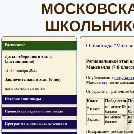
МОСКОВСК
ШКОЛЬНИК
Расписание
Олимпиада "Максве
Даты отборочного этапа
Региональный этап о
(дистанционно)
Максвелла (7-8 классы
11-17 ноября 2025
Опубликованы
результат
Заключительный этап (очно)
Максвелла
после апелля
даты согласовываются
Определены граничные б
История олимпиады
Класс
Победитель
Пр
не менее 85
не 
7 класс
Правила проведения олимпиады
баллов
65 
не менее 75
не 
8 класс
баллов
40 
Программа олимпиады по классам
Поздравляем победителей