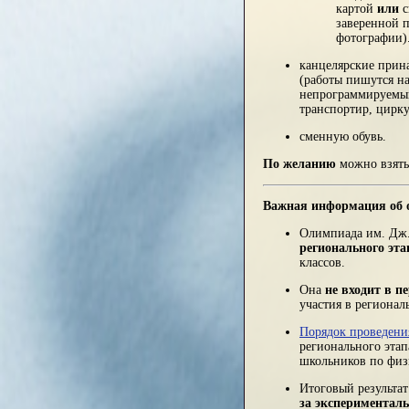
картой
или
с
заверенной п
фотографии)
канцелярские прин
(работы пишутся на
непрограммируемый
транспортир, цирку
сменную обувь.
По желанию
можно взять
Важная информация об 
Олимпиада им. Дж.
регионального эт
классов.
Она
не входит в 
участия в региона
Порядок проведени
регионального эта
школьников по физ
Итоговый результа
за экспериментал