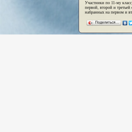
Участники по 11-му класс
первой, второй и третьей
набранных на первом и в
Поделиться…