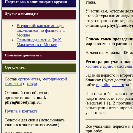
Подготовка к олимпиадам: кружки
этапа.
Участникам, которые дол
Другие олимпиады
второй туры олимпиады по
отсутствуют в списке, сл
олимпиады
phys@mosoly
Всероссийская олимпиада
школьников по физике в г.
Москве
Список точек проведени
Олимпиада имени Дж.К.
марта возможно расширен
Максвелла в г. Москве
Начало олимпиады – 06 м
Полезные документы
Регистрация участников
кабинете единой системы
Оргкомитет
Задания первого и второг
Состав
оргкомитета
,
методической
бланках
(будут доступны 
комиссии
и
жюри
сайте
reg.olimpiada.ru
за 1
Основной способ связи с
При печати бланков их не
оргкомитетом -
e-mail:
надо в точности того раз
phys@mosolymp.ru
.
(масштаб 1:1). В противн
размещении отсканирован
Группа в контакте
.
участников.
Телефон для связи (использовать
только
в экстренных случаях):
Все участники первого и
при себе: