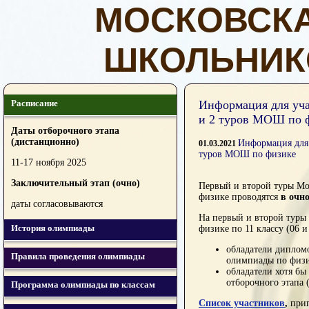
МОСКОВСК
ШКОЛЬНИК
Расписание
Информация для уча
и 2 туров МОШ по 
Даты отборочного этапа
(дистанционно)
Информация для 
01.03.2021
туров МОШ по физике
11-17 ноября 2025
Заключительный этап (очно)
Первый и второй туры М
физике проводятся
в очн
даты согласовываются
На первый и второй туры
История олимпиады
физике по 11 классу (06 и
обладатели диплом
Правила проведения олимпиады
олимпиады по физик
обладатели хотя бы
отборочного этапа 
Программа олимпиады по классам
Список участников
,
приг