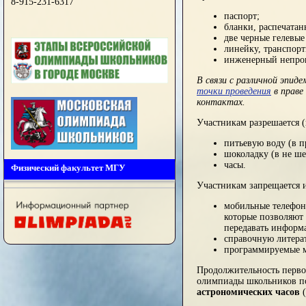
8-915-231-6317
паспорт;
бланки, распечатан
две черные гелевые
линейку, транспорт
инженерный непро
В связи с различной эпиде
точки проведения
в праве
контактах.
Участникам разрешается (
питьевую воду (в п
шоколадку (в не ше
часы.
Физический факультет МГУ
Участникам запрещается и
мобильные телефоны
которые позволяют 
передавать информ
справочную литера
программируемые м
Продолжительность перво
олимпиады школьников по
астрономических часов
(