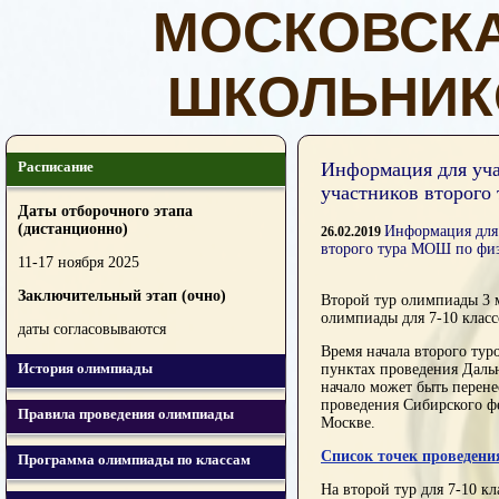
МОСКОВСК
ШКОЛЬНИК
Расписание
Информация для уча
участников второг
Даты отборочного этапа
(дистанционно)
Информация для 
26.02.2019
второго тура МОШ по фи
11-17 ноября 2025
Заключительный этап (очно)
Второй тур олимпиады 3 
олимпиады для 7-10 клас
даты согласовываются
Время начала второго тур
История олимпиады
пунктах проведения Даль
начало может быть перене
проведения Сибирского фе
Правила проведения олимпиады
Москве.
Список точек проведени
Программа олимпиады по классам
На второй тур для 7-10 к