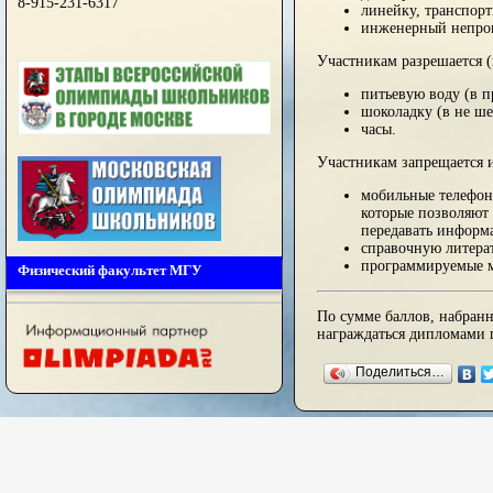
8-915-231-6317
линейку, транспорт
инженерный непро
Участникам разрешается (
питьевую воду (в п
шоколадку (в не ше
часы.
Участникам запрещается и
мобильные телефоны
которые позволяют 
передавать информ
справочную литера
программируемые м
Физический факультет МГУ
По сумме баллов, набран
награждаться дипломами п
Поделиться…