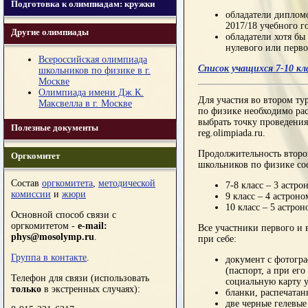
Подготовка к олимпиадам: кружки
обладатели диплом
2017/18 учебного г
Другие олимпиады
обладатели хотя бы
нулевого или перво
Всероссийская олимпиада
Список учащихся 7-10 кл
школьников по физике в г.
Москве
Олимпиада имени Дж.К.
Для участия во втором т
Максвелла в г. Москве
по физике необходимо ра
выбрать точку проведения
Полезные документы
reg.olimpiada.ru.
Продолжительность второ
Оргкомитет
школьников по физике сос
Состав
оргкомитета
,
методической
7-8 класс – 3 астро
комиссии
и
жюри
9 класс – 4 астроно
10 класс – 5 астро
Основной способ связи с
оргкомитетом -
e-mail:
Все участники первого и
phys@mosolymp.ru
.
при себе:
Группа в контакте
.
документ с фотогра
(паспорт, а при его
Телефон для связи (использовать
социальную карту у
только
в экстренных случаях):
бланки, распечатан
две черные гелевые