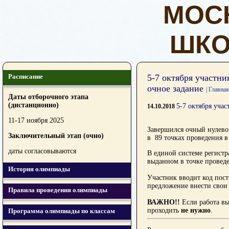
МОС
ШКО
Расписание
5-7 октября участн
очное задание
| Главная
Даты отборочного этапа
(дистанционно)
5-7 октября уча
14.10.2018
11-17 ноября 2025
Завершился очный нулево
Заключительный этап (очно)
в 89 точках проведения в
даты согласовываются
В единой системе регистр
выданном в точке провед
История олимпиады
Участник вводит код пост
предложение внести свои
Правила проведения олимпиады
ВАЖНО!!
Если работа вы
проходить
не нужно
.
Программа олимпиады по классам