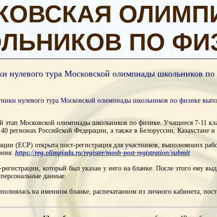
КОВСКАЯ ОЛИМП
ЛЬНИКОВ ПО ФИ
ики нулевого тура Московской олимпиады школьников по
стники нулевого тура Московской олимпиады школьников по физике выпо
й этап Московской олимпиады школьников по физике. Учащиеся 7-11 кл
 40 регионах Российской Федерации, а также в Белоруссии, Казахстане 
ации (ЕСР) открыта пост-регистрация для участников, выполнявших раб
ения:
https://reg.olimpiada.ru/
register/mosh-post-
registration/submit
-регистрации, который был указан у него на бланке. После этого ему вы
 персональные данные.
полнялась на именном бланке, распечатанном из личного кабинета, пос