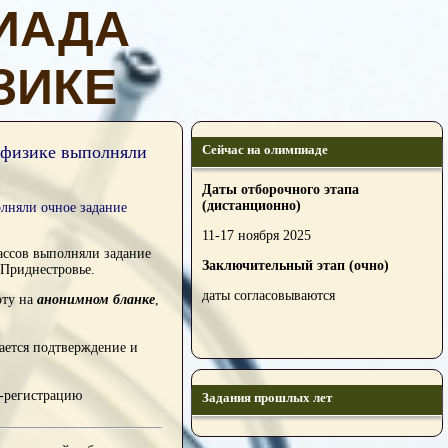
ИАДА
ЗИКЕ
 физике выполняли
Сейчас на олимпиаде
Даты отборочного этапа
(дистанционно)
лняли очное задание
11-17 ноября 2025
ассов выполняли задание
Заключительный этап (очно)
и Приднестровье.
даты согласовываются
оту на
анонимном бланке
,
дается подтверждение и
т-регистрацию
Задания прошлых лет