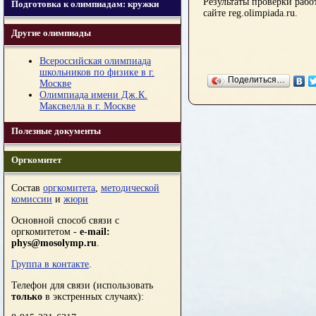
Результаты проверки раб
Подготовка к олимпиадам: кружки
сайте reg.olimpiada.ru.
Другие олимпиады
Всероссийская олимпиада
школьников по физике в г.
Поделиться…
Москве
Олимпиада имени Дж.К.
Максвелла в г. Москве
Полезные документы
Оргкомитет
Состав
оргкомитета
,
методической
комиссии
и
жюри
Основной способ связи с
оргкомитетом -
e-mail:
phys@mosolymp.ru
.
Группа в контакте
.
Телефон для связи (использовать
только
в экстренных случаях):