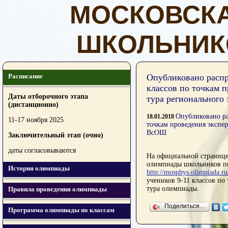
МОСКОВСК
ШКОЛЬНИК
Расписание
Опубликовано распр
классов по точкам 
Даты отборочного этапа
тура региональног
(дистанционно)
Опубликовано ра
18.01.2018
11-17 ноября 2025
точкам проведения экспер
ВсОШ
Заключительный этап (очно)
даты согласовываются
На официальной странице
олимпиады школьников п
История олимпиады
http://mosphys.olimpiada.ru
учеников 9-11 классов по
тура олимпиады.
Правила проведения олимпиады
Поделиться…
Программа олимпиады по классам