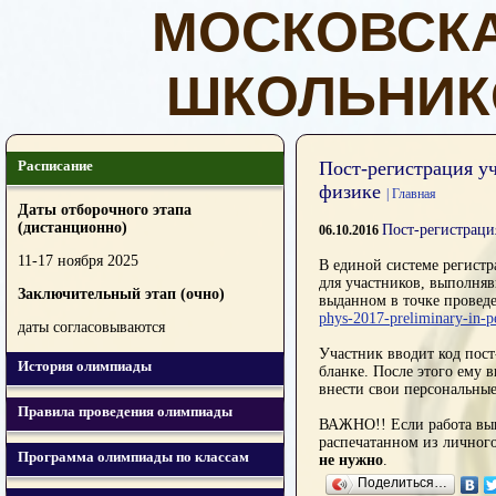
МОСКОВСК
ШКОЛЬНИК
Расписание
Пост-регистрация уч
физике
| Главная
Даты отборочного этапа
(дистанционно)
Пост-регистраци
06.10.2016
11-17 ноября 2025
В единой системе регистр
для участников, выполня
Заключительный этап (очно)
выданном в точке провед
phys-2017-preliminary-
in-p
даты согласовываются
Участник вводит код пост
История олимпиады
бланке. После этого ему 
внести свои персональные
Правила проведения олимпиады
ВАЖНО!! Если работа вып
распечатанном из личного
Программа олимпиады по классам
не нужно
.
Поделиться…