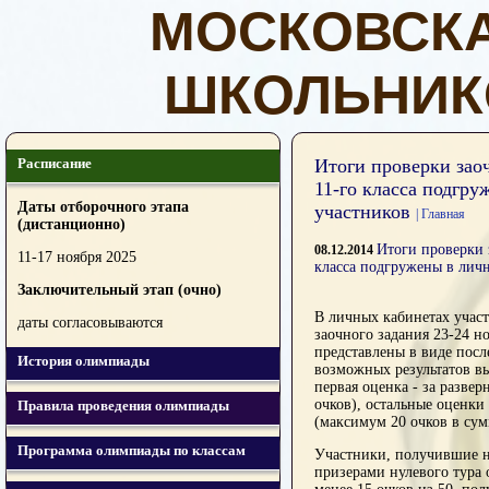
МОСКОВСК
ШКОЛЬНИК
Расписание
Итоги проверки заоч
11-го класса подгр
Даты отборочного этапа
участников
| Главная
(дистанционно)
Итоги проверки 
08.12.2014
11-17 ноября 2025
класса подгружены в лич
Заключительный этап (очно)
В личных кабинетах учас
даты согласовываются
заочного задания 23-24 н
представлены в виде пос
История олимпиады
возможных результатов выгл
первая оценка - за разве
очков), остальные оценки 
Правила проведения олимпиады
(максимум 20 очков в сум
Программа олимпиады по классам
Участники, получившие не
призерами нулевого тура