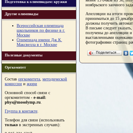
менее 15 очков из 50, по
Подготовка к олимпиадам: кружки
ноябрьского заочного зад
Другие олимпиады
Апелляции на итоги прове
приниматься до 15 декабр
должны получить автомати
Всероссийская олимпиада
В письме следует указать
школьников по физике в г.
получены до апелляции и 
Москве
выставленными оценками.
Олимпиада имени Дж.К.
фотографиями страниц ра
Максвелла в г. Москве
Поделиться…
Полезные документы
Оргкомитет
Состав
оргкомитета
,
методической
комиссии
и
жюри
Основной способ связи с
оргкомитетом -
e-mail:
phys@mosolymp.ru
.
Группа в контакте
.
Телефон для связи (использовать
только
в экстренных случаях):