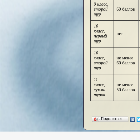
9 класс,
второй
60 баллов
тур
10
класс,
нет
первый
тур
10
класс,
не менее
второй
60 баллов
тур
11
класс,
не менее
сумма
50 баллов
туров
Поделиться…