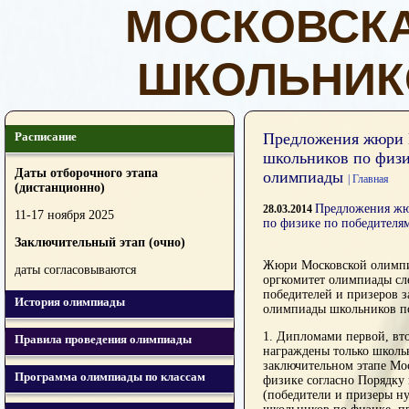
МОСКОВСК
ШКОЛЬНИК
Расписание
Предложения жюри 
школьников по физи
Даты отборочного этапа
олимпиады
| Главная
(дистанционно)
Предложения жю
28.03.2014
11-17 ноября 2025
по физике по победителя
Заключительный этап (очно)
Жюри Московской олимпи
даты согласовываются
оргкомитет олимпиады с
победителей и призеров 
История олимпиады
олимпиады школьников п
1. Дипломами первой, вто
Правила проведения олимпиады
награждены только школь
заключительном этапе Мо
Программа олимпиады по классам
физике согласно Порядку
(победители и призеры н