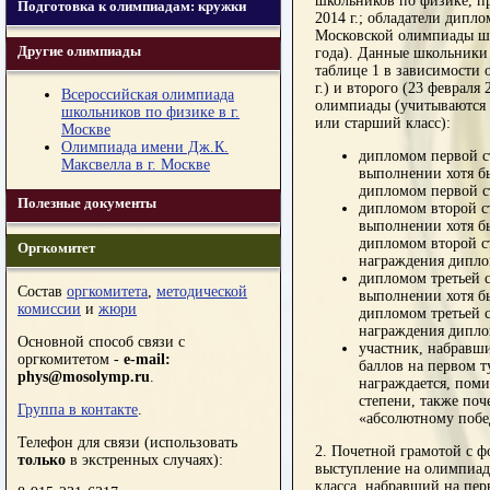
школьников по физике, про
Подготовка к олимпиадам: кружки
2014 г.; обладатели дипло
Московской олимпиады шк
Другие олимпиады
года). Данные школьники
таблице 1 в зависимости о
г.) и второго (23 февраля 
Всероссийская олимпиада
олимпиады (учитываются 
школьников по физике в г.
или старший класс):
Москве
Олимпиада имени Дж.К.
дипломом первой с
Максвелла в г. Москве
выполнении хотя б
дипломом первой с
Полезные документы
дипломом второй с
выполнении хотя б
дипломом второй с
Оргкомитет
награждения дипло
дипломом третьей с
Состав
оргкомитета
,
методической
выполнении хотя б
комиссии
и
жюри
дипломом третьей с
награждения дипло
Основной способ связи с
участник, набравш
оргкомитетом -
e-mail:
баллов на первом т
phys@mosolymp.ru
.
награждается, поми
степени, также по
Группа в контакте
.
«абсолютному побе
Телефон для связи (использовать
2. Почетной грамотой с 
только
в экстренных случаях):
выступление на олимпиад
класса, набравший на пе