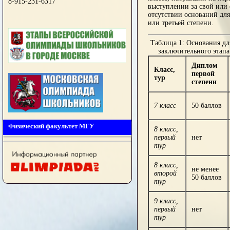
8-915-231-6317
выступлении за свой или 
отсутствии оснований дл
или третьей степени.
Таблица 1: Основания дл
заключительного этап
Диплом
Класс,
первой
тур
степени
7 класс
50 баллов
Физический факультет МГУ
8 класс,
первый
нет
тур
8 класс,
не менее
второй
50 баллов
тур
9 класс,
первый
нет
тур